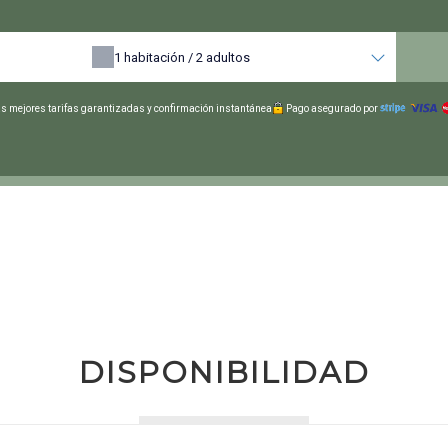
1
habitación /
2
adultos
s mejores tarifas garantizadas y confirmación instantánea
Pago asegurado por
DISPONIBILIDAD